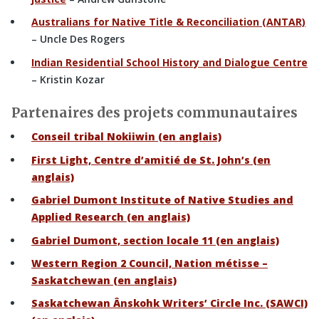
Australians for Native Title & Reconciliation (ANTAR)
– Uncle Des Rogers
Indian Residential School History and Dialogue Centre
– Kristin Kozar
Partenaires des projets communautaires
Conseil tribal Nokiiwin (en anglais)
First Light, Centre d’amitié de St. John’s (en
anglais)
Gabriel Dumont Institute of Native Studies and
Applied Research (en anglais)
Gabriel Dumont, section locale 11 (en anglais)
Western Region 2 Council, Nation métisse –
Saskatchewan (en anglais)
Saskatchewan Ânskohk Writers’ Circle Inc. (SAWCI)