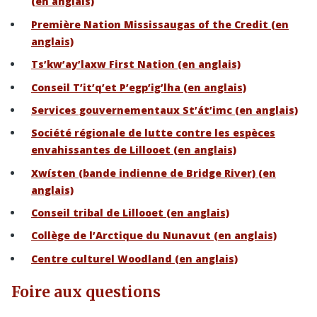
(en anglais)
Première Nation Mississaugas of the Credit (en
anglais)
Ts’kw’ay’laxw First Nation (en anglais)
Conseil T’it’q’et P’egp’ig’lha (en anglais)
Services gouvernementaux St’át’imc (en anglais)
Société régionale de lutte contre les espèces
envahissantes de Lillooet (en anglais)
Xwísten (bande indienne de Bridge River) (en
anglais)
Conseil tribal de Lillooet (en anglais)
Collège de l’Arctique du Nunavut (en anglais)
Centre culturel Woodland (en anglais)
Foire aux questions