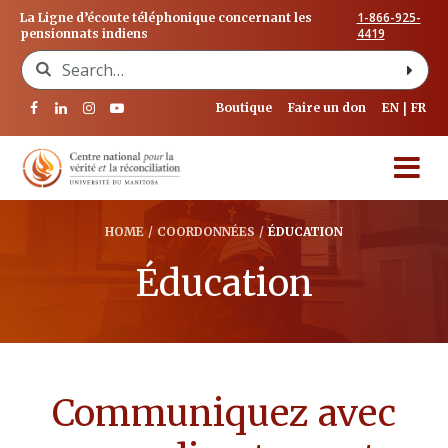
1-866-925-
La Ligne d’écoute téléphonique concernant les
4419
pensionnats indiens
Search for:
Boutique
Faire un don
EN
FR
HOME
/
COORDONNÉES
/
ÉDUCATION
Éducation
Communiquez avec