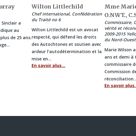
urray
Wilton Littlechild
Mme Marie 
Chef international, Confédération
O.NWT., C.
du Traité no 6
Commissaire, 
Sinclair a
vérité et récon
Wilton Littlechild est un avocat
ridique au
2009-2015 Yello
respecté, qui défend les droits
lus de 25 ans.
du Nord-Ouest
des Autochtones et soutien avec
juge…
Marie Wilson a
ardeur l’autodétermination et la
ans et demi à 
mise en…
commissaire de
En savoir plus…
Commission de 
réconciliation
En savoir plus