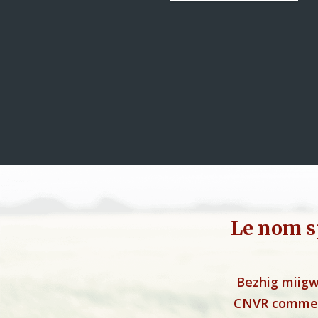
Le nom s
Bezhig miigw
CNVR comme u