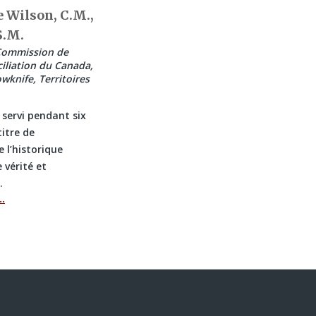
Wilson, C.M.,
S.M.
Commission de
ciliation du Canada,
wknife, Territoires
 servi pendant six
titre de
 l’historique
vérité et
…
…