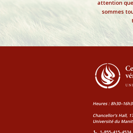
attention que
sommes tous
Heures : 8h30–16h3
Chancellor’s Hall, 
Université du Mani
1-855-415-4534