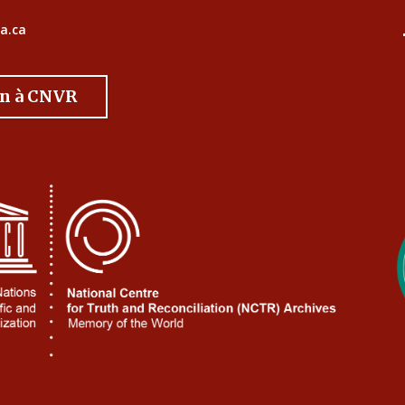
a.ca
on à CNVR