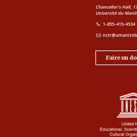
Chancellor’s Hall, 
Université du Mani
1-855-415-4534
nctr@umanitob
Faire un d