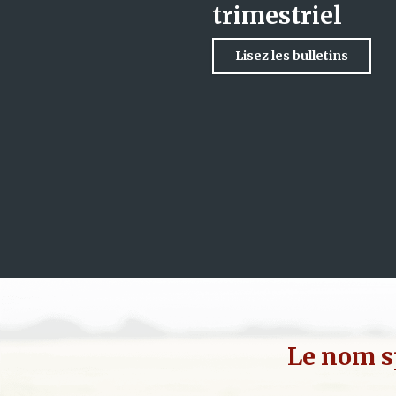
trimestriel
Lisez les bulletins
Le nom s