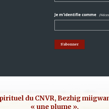
Je m'identifie comme
(Néces
pirituel du CNVR, Bezhig miigwan,
« une plume ».