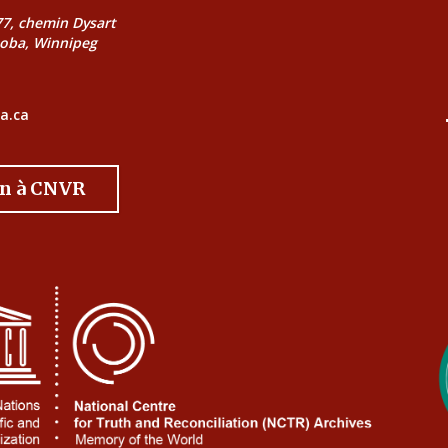
177, chemin Dysart
toba, Winnipeg
a.ca
on à CNVR