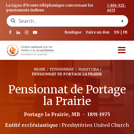
1-866-925-
La Ligne d’écoute téléphonique concernant les
4419
pensionnats indiens
Search for:
Boutique
Faire un don
EN
FR
HOME
/
PENSIONNAT
/
MANITOBA
/
PENSIONNAT DE PORTAGE LA PRAIRIE
Pensionnat de Portage
la Prairie
Portage la Prairie, MB
-
1891-1975
Entité ecclésiastique :
Presbytérien United Church