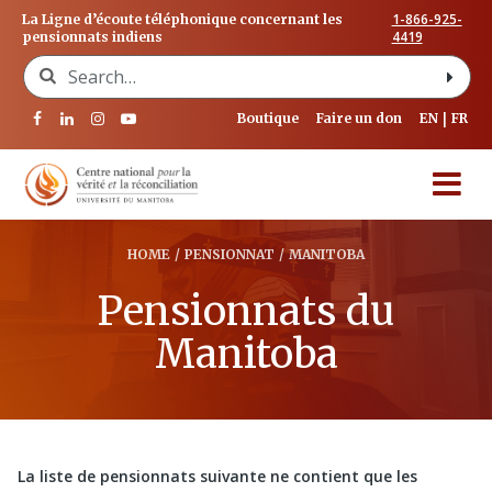
1-866-925-
La Ligne d’écoute téléphonique concernant les
4419
pensionnats indiens
Search for:
Boutique
Faire un don
EN
FR
HOME
/
PENSIONNAT
/
MANITOBA
Pensionnats du
Manitoba
La liste de pensionnats suivante ne contient que les