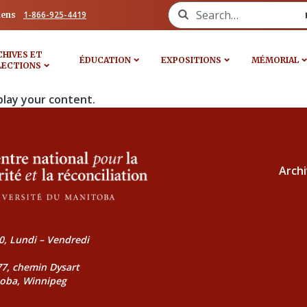
Search for:
1-866-925-4419
iens
CHIVES ET
ÉDUCATION
EXPOSITIONS
MÉMORIAL
LECTIONS
play your content.
Archi
0, Lundi – Vendredi
177, chemin Dysart
toba, Winnipeg