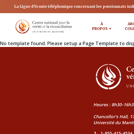
La Ligne d’écoute téléphonique concernant les pensionnats ind
À
AR
PROPOS
COL
No template found. Please setup a Page Template to dis
Heures : 8h30–16h3
Chancellor’s Hall, 
Université du Mani
1-855-415-4534