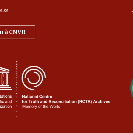
a.ca
on à CNVR