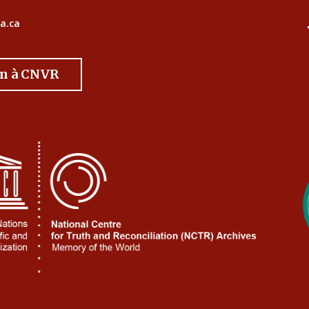
a.ca
on à CNVR