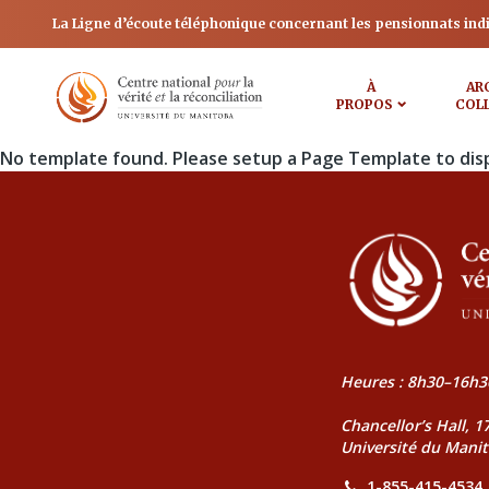
La Ligne d’écoute téléphonique concernant les pensionnats ind
À
AR
PROPOS
COL
No template found. Please setup a Page Template to dis
Heures : 8h30–16h3
Chancellor’s Hall, 
Université du Mani
1-855-415-4534