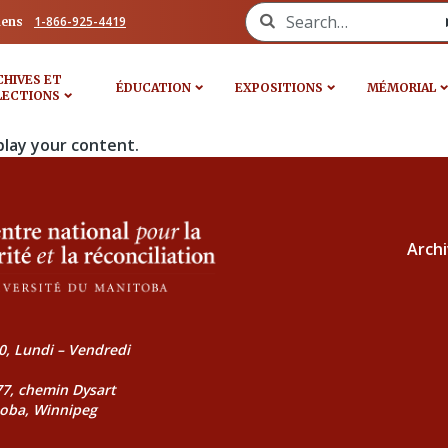
Search for:
1-866-925-4419
iens
CHIVES ET
ÉDUCATION
EXPOSITIONS
MÉMORIAL
LECTIONS
play your content.
Archi
0, Lundi – Vendredi
177, chemin Dysart
toba, Winnipeg