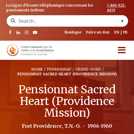
1-866-925-
La Ligne d’écoute téléphonique concernant les
4419
pensionnats indiens
Search for:
Boutique
Faire un don
EN
FR
HOME
/
PENSIONNAT
/
GRAND-NORD
/
PENSIONNAT SACRED HEART (PROVIDENCE MISSION)
Pensionnat Sacred
Heart (Providence
Mission)
Fort Providence, T.N.-O.
-
1906-1960