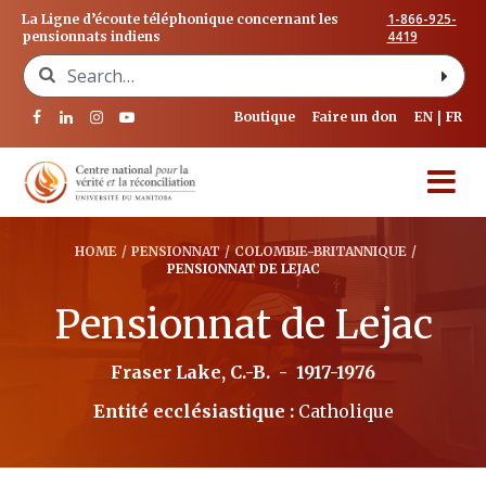
1-866-925-
La Ligne d’écoute téléphonique concernant les
4419
pensionnats indiens
Search for:
Boutique
Faire un don
EN
FR
HOME
/
PENSIONNAT
/
COLOMBIE-BRITANNIQUE
/
PENSIONNAT DE LEJAC
Pensionnat de Lejac
Fraser Lake, C.-B.
-
1917-1976
Entité ecclésiastique :
Catholique