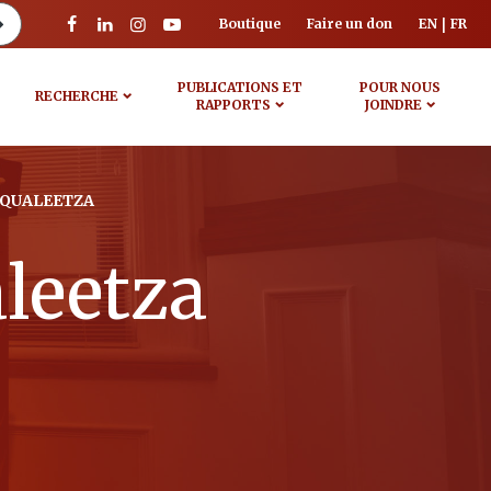
Boutique
Faire un don
EN
FR
PUBLICATIONS ET
POUR NOUS
RECHERCHE
RAPPORTS
JOINDRE
OQUALEETZA
leetza