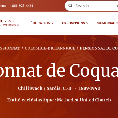
Search for:
1-866-925-4419
iens
CHIVES ET
ÉDUCATION
EXPOSITIONS
MÉMORIAL
LECTIONS
NSIONNAT
/
COLOMBIE-BRITANNIQUE
/
PENSIONNAT DE C
onnat de Coqua
Chilliwack / Sardis, C.-B.
-
1889-1940
Entité ecclésiastique :
Methodist United Church