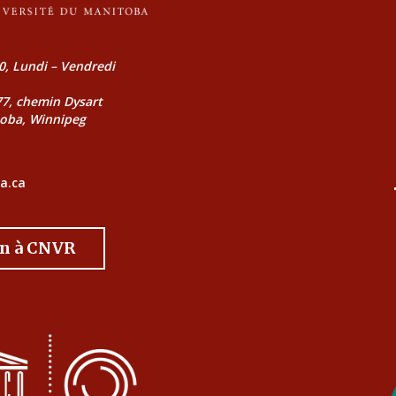
0, Lundi – Vendredi
177, chemin Dysart
toba, Winnipeg
a.ca
on à CNVR