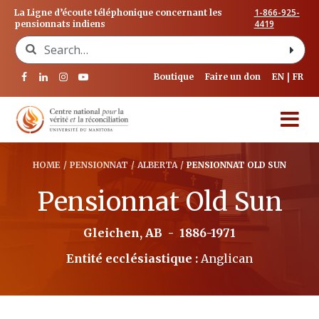
1-866-925-
La Ligne d’écoute téléphonique concernant les
4419
pensionnats indiens
Search for:
Boutique
Faire un don
EN
FR
HOME
/
PENSIONNAT
/
ALBERTA
/
PENSIONNAT OLD SUN
Pensionnat Old Sun
Gleichen, AB
-
1886-1971
Entité ecclésiastique :
Anglican