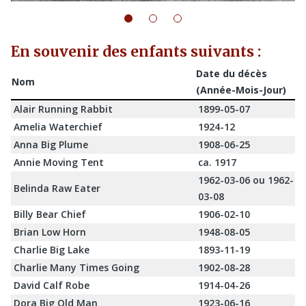
En souvenir des enfants suivants :
Date du décès
Nom
(Année-Mois-Jour)
Alair Running Rabbit
1899-05-07
Amelia Waterchief
1924-12
Anna Big Plume
1908-06-25
Annie Moving Tent
ca. 1917
1962-03-06 ou 1962-
Belinda Raw Eater
03-08
Billy Bear Chief
1906-02-10
Brian Low Horn
1948-08-05
Charlie Big Lake
1893-11-19
Charlie Many Times Going
1902-08-28
David Calf Robe
1914-04-26
Dora Big Old Man
1923-06-16