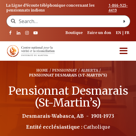
1-866-925-
La Ligne d’écoute téléphonique concernant les
4419
pensionnats indiens
Search for:
Boutique
Faire un don
EN
FR
HOME
/
PENSIONNAT
/
ALBERTA
/
PENSIONNAT DESMARAIS (ST-MARTIN’S)
Pensionnat Desmarais
(St-Martin’s)
Desmarais-Wabasca, AB
-
1901-1973
Entité ecclésiastique :
Catholique