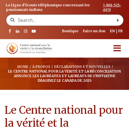
1-866-925-
La Ligne d’écoute téléphonique concernant les
4419
pensionnats indiens
Search for:
Boutique
Faire un don
EN
FR
HOME
/
À PROPOS
/
DÉCLARATIONS ET NOUVELLES
/
LE CENTRE NATIONAL POUR LA VÉRITÉ ET LA RÉCONCILIATION
ANNONCE LES LAURÉATES ET LAURÉATS DE L’INITIATIVE
IMAGINEZ LE CANADA DE 2025
Le Centre national pour
la vérité et la