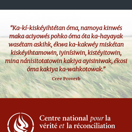
“Ka-kí-kiskéyihtétan óma, namoya kinwés
maka aciyowés pohko óma óta ka-hayayak
wasétam askihk, ékwa ka-kakwéy miskétan
kiskéyihtamowin, iyinísiwin, kistéyitowin,
mina nánisitotatowin kakiya ayisiniwak, ékosi
óma kakiya ka-wahkotowak.”
Cree Proverb