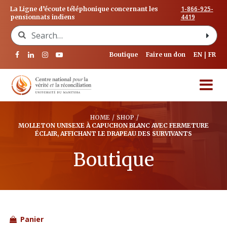
1-866-925-
La Ligne d’écoute téléphonique concernant les
4419
pensionnats indiens
Search for:
Boutique
Faire un don
EN
FR
HOME
/
SHOP
/
MOLLETON UNISEXE À CAPUCHON BLANC AVEC FERMETURE
ÉCLAIR, AFFICHANT LE DRAPEAU DES SURVIVANTS
Boutique
Panier