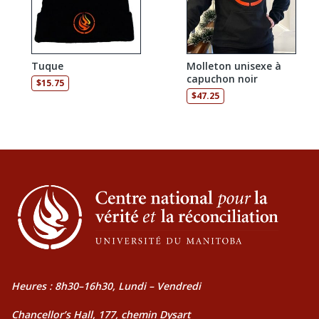
Tuque
Molleton unisexe à
capuchon noir
$
15.75
$
47.25
Heures : 8h30–16h30, Lundi – Vendredi
Chancellor’s Hall, 177, chemin Dysart