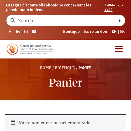
1-866-925-
La Ligne d’écoute téléphonique concernant les
4419
pensionnats indiens
Search for:
Boutique
Faire un don
EN
FR
HOME
/
BOUTIQUE
/
PANIER
Panier
Votre panier est actuellement vide.