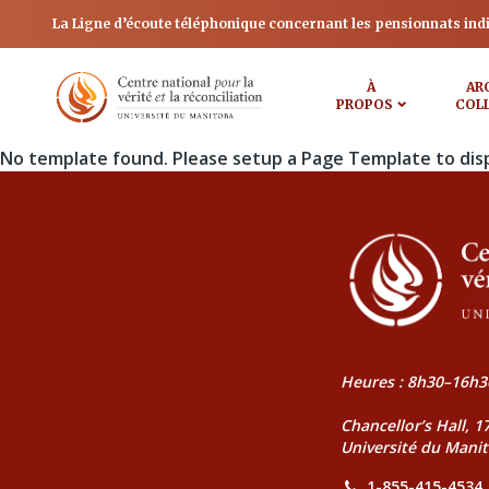
La Ligne d’écoute téléphonique concernant les pensionnats ind
À
AR
PROPOS
COL
No template found. Please setup a Page Template to dis
Heures : 8h30–16h3
Chancellor’s Hall, 
Université du Mani
1-855-415-4534