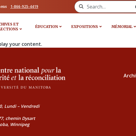
Search for:
1-866-925-4419
iens
CHIVES ET
ÉDUCATION
EXPOSITIONS
MÉMORIAL
LECTIONS
play your content.
Archi
0, Lundi – Vendredi
177, chemin Dysart
toba, Winnipeg