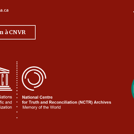
a.ca
on à CNVR