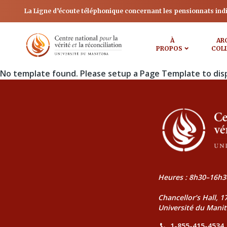
La Ligne d’écoute téléphonique concernant les pensionnats ind
À
AR
PROPOS
COL
No template found. Please setup a Page Template to dis
Heures : 8h30–16h3
Chancellor’s Hall, 
Université du Mani
1-855-415-4534