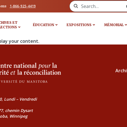
Search for:
1-866-925-4419
iens
CHIVES ET
ÉDUCATION
EXPOSITIONS
MÉMORIAL
LECTIONS
play your content.
Archi
0, Lundi – Vendredi
177, chemin Dysart
toba, Winnipeg