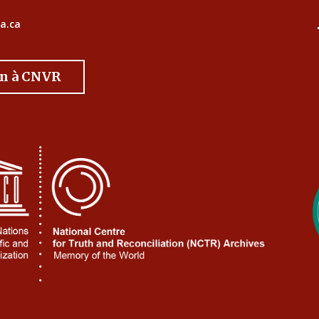
a.ca
on à CNVR