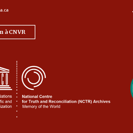
a.ca
on à CNVR