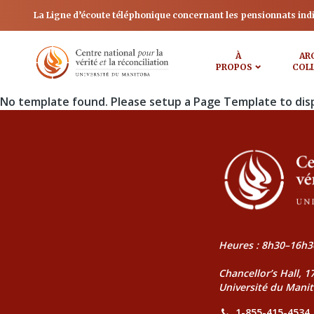
La Ligne d’écoute téléphonique concernant les pensionnats ind
À
AR
PROPOS
COL
No template found. Please setup a Page Template to dis
Heures : 8h30–16h3
Chancellor’s Hall, 
Université du Mani
1-855-415-4534