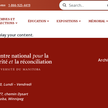
Search for:
1-866-925-4419
iens
CHIVES ET
ÉDUCATION
EXPOSITIONS
MÉMORIAL
LECTIONS
play your content.
Archi
0, Lundi – Vendredi
177, chemin Dysart
toba, Winnipeg