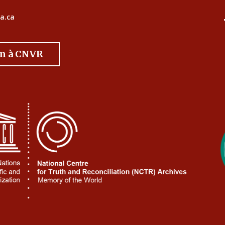
a.ca
on à CNVR