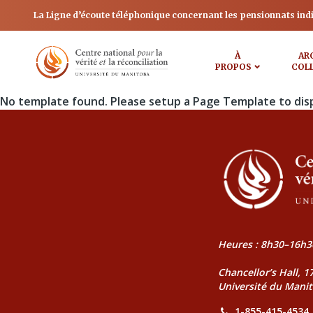
La Ligne d’écoute téléphonique concernant les pensionnats ind
À
AR
PROPOS
COL
No template found. Please setup a Page Template to dis
Heures : 8h30–16h3
Chancellor’s Hall, 
Université du Mani
1-855-415-4534