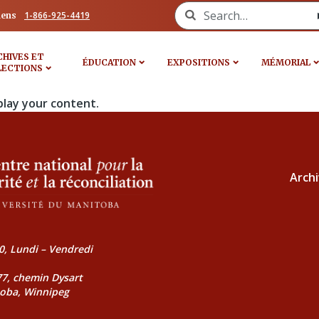
Search for:
1-866-925-4419
iens
CHIVES ET
ÉDUCATION
EXPOSITIONS
MÉMORIAL
LECTIONS
play your content.
Archi
0, Lundi – Vendredi
177, chemin Dysart
toba, Winnipeg