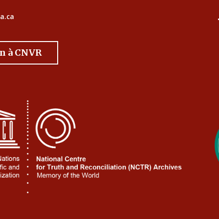
a.ca
on à CNVR