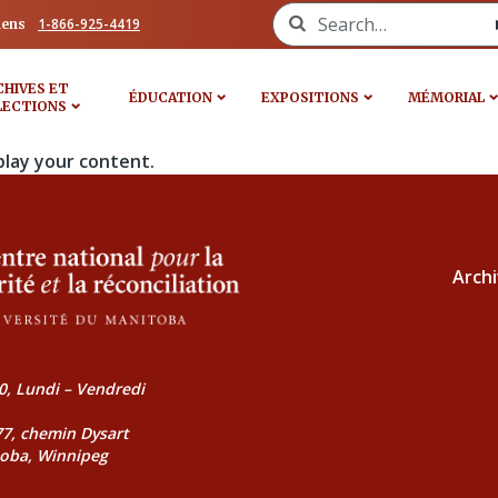
Search for:
1-866-925-4419
iens
CHIVES ET
ÉDUCATION
EXPOSITIONS
MÉMORIAL
LECTIONS
play your content.
Archi
0, Lundi – Vendredi
177, chemin Dysart
toba, Winnipeg