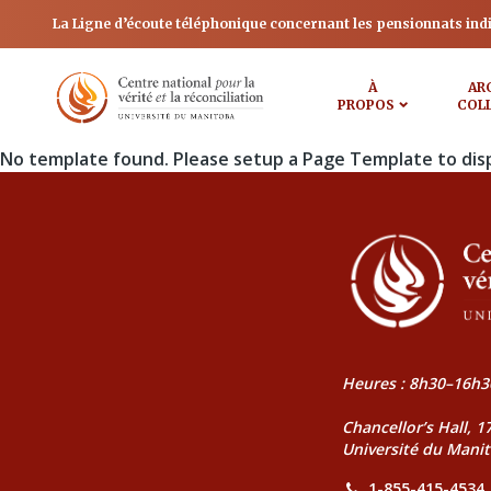
La Ligne d’écoute téléphonique concernant les pensionnats ind
À
AR
PROPOS
COL
No template found. Please setup a Page Template to dis
Heures : 8h30–16h3
Chancellor’s Hall, 
Université du Mani
1-855-415-4534