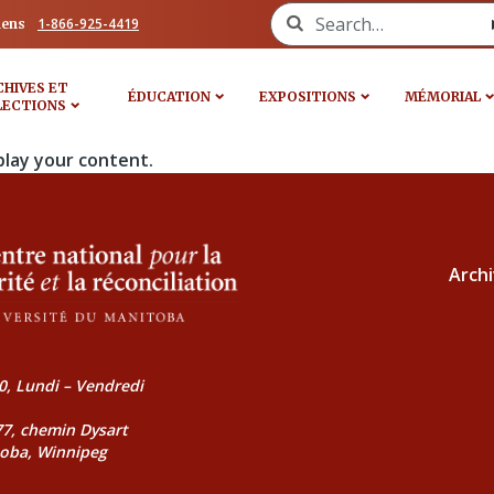
Search for:
1-866-925-4419
iens
CHIVES ET
ÉDUCATION
EXPOSITIONS
MÉMORIAL
LECTIONS
play your content.
Archi
0, Lundi – Vendredi
177, chemin Dysart
toba, Winnipeg