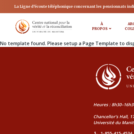
La Ligne d’écoute téléphonique concernant les pensionnats ind
À
AR
PROPOS
COL
No template found. Please setup a Page Template to dis
Heures : 8h30–16h3
Chancellor’s Hall, 
Université du Mani
1-855-415-4534