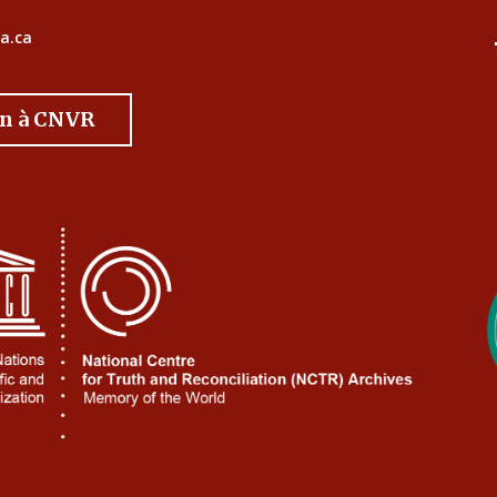
a.ca
on à CNVR