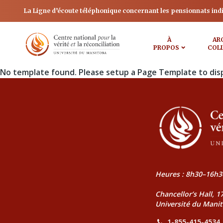
La Ligne d’écoute téléphonique concernant les pensionnats ind
À
AR
PROPOS
COL
No template found. Please setup a Page Template to dis
Heures : 8h30–16h3
Chancellor’s Hall, 
Université du Mani
1-855-415-4534