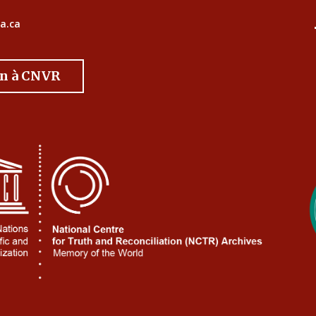
a.ca
on à CNVR