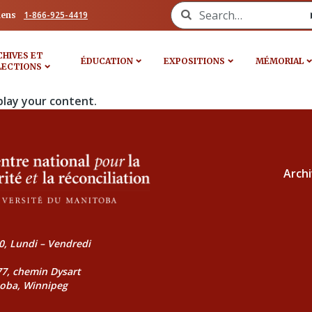
Search for:
1-866-925-4419
iens
CHIVES ET
ÉDUCATION
EXPOSITIONS
MÉMORIAL
LECTIONS
play your content.
Archi
0, Lundi – Vendredi
177, chemin Dysart
toba, Winnipeg