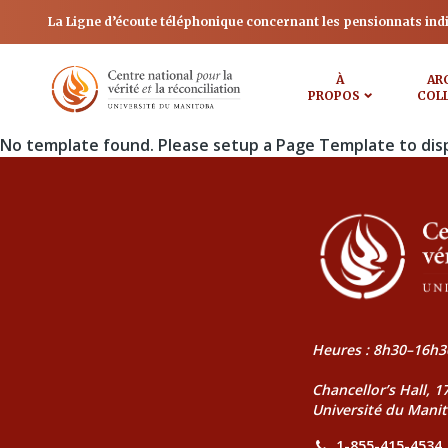
La Ligne d’écoute téléphonique concernant les pensionnats ind
À
AR
PROPOS
COL
No template found. Please setup a Page Template to dis
Heures : 8h30–16h3
Chancellor’s Hall, 
Université du Mani
1-855-415-4534