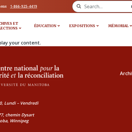
Search for:
1-866-925-4419
iens
CHIVES ET
ÉDUCATION
EXPOSITIONS
MÉMORIAL
LECTIONS
play your content.
Archi
0, Lundi – Vendredi
177, chemin Dysart
toba, Winnipeg