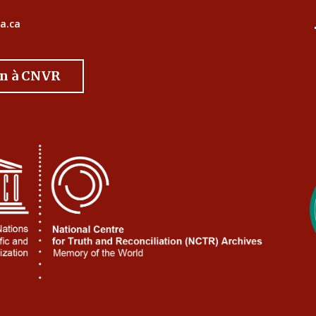
a.ca
on à CNVR