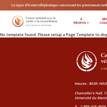
La Ligne d’écoute téléphonique concernant les pensionnats ind
À
AR
PROPOS
COL
No template found. Please setup a Page Template to dis
Heures : 8h30–16h3
Chancellor’s Hall, 
Université du Mani
1-855-415-4534