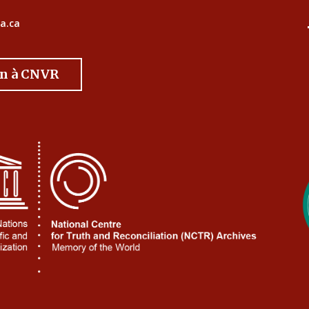
a.ca
on à CNVR