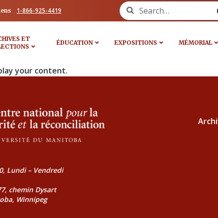
Search for:
1-866-925-4419
iens
CHIVES ET
ÉDUCATION
EXPOSITIONS
MÉMORIAL
LECTIONS
play your content.
Archi
0, Lundi – Vendredi
177, chemin Dysart
toba, Winnipeg