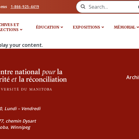
Search for:
1-866-925-4419
iens
CHIVES ET
ÉDUCATION
EXPOSITIONS
MÉMORIAL
LECTIONS
play your content.
Archi
0, Lundi – Vendredi
177, chemin Dysart
toba, Winnipeg