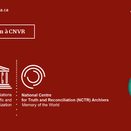
a.ca
on à CNVR