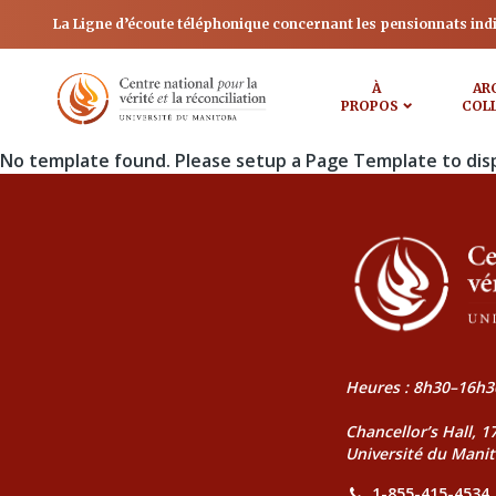
La Ligne d’écoute téléphonique concernant les pensionnats ind
À
AR
PROPOS
COL
No template found. Please setup a Page Template to dis
Heures : 8h30–16h3
Chancellor’s Hall, 
Université du Mani
1-855-415-4534