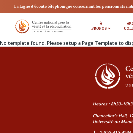
La Ligne d’écoute téléphonique concernant les pensionnats ind
À
AR
PROPOS
COL
No template found. Please setup a Page Template to dis
Heures : 8h30–16h3
Chancellor’s Hall, 
Université du Mani
1-855-415-4534