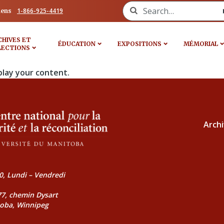
Search for:
1-866-925-4419
iens
CHIVES ET
ÉDUCATION
EXPOSITIONS
MÉMORIAL
LECTIONS
play your content.
Archi
0, Lundi – Vendredi
177, chemin Dysart
toba, Winnipeg