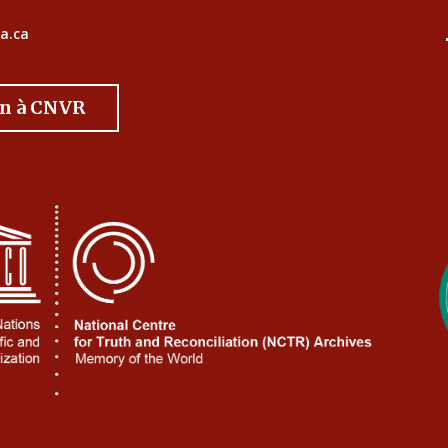
a.ca
on à CNVR