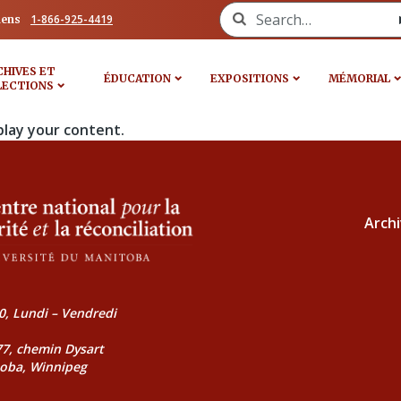
Search for:
1-866-925-4419
iens
CHIVES ET
ÉDUCATION
EXPOSITIONS
MÉMORIAL
LECTIONS
play your content.
Archi
0, Lundi – Vendredi
177, chemin Dysart
toba, Winnipeg