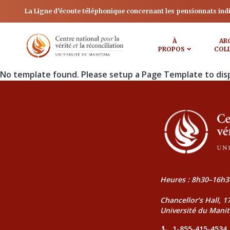
La Ligne d’écoute téléphonique concernant les pensionnats ind
À
AR
PROPOS
COL
No template found. Please setup a Page Template to dis
Heures : 8h30–16h3
Chancellor’s Hall, 
Université du Mani
1-855-415-4534