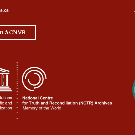
a.ca
on à CNVR