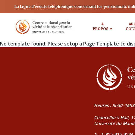
La Ligne d’écoute téléphonique concernant les pensionnats ind
À
AR
PROPOS
COL
No template found. Please setup a Page Template to dis
Heures : 8h30–16h3
Chancellor’s Hall, 
Université du Mani
1-855-415-4534