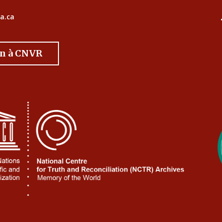
a.ca
on à CNVR