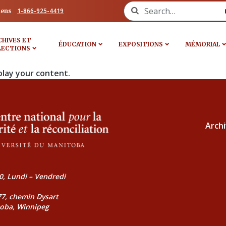
Search for:
1-866-925-4419
iens
CHIVES ET
ÉDUCATION
EXPOSITIONS
MÉMORIAL
LECTIONS
play your content.
Archi
0, Lundi – Vendredi
177, chemin Dysart
toba, Winnipeg