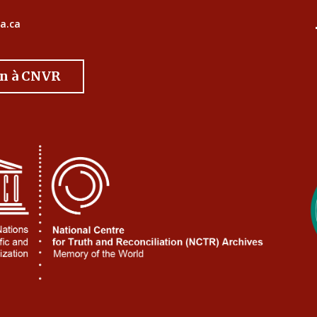
a.ca
on à CNVR