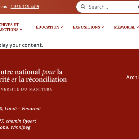
Search for:
1-866-925-4419
iens
CHIVES ET
ÉDUCATION
EXPOSITIONS
MÉMORIAL
LECTIONS
play your content.
Archi
0, Lundi – Vendredi
177, chemin Dysart
toba, Winnipeg