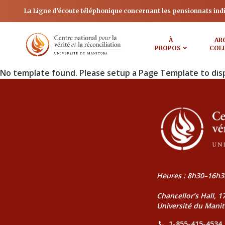
La Ligne d’écoute téléphonique concernant les pensionnats ind
À
AR
PROPOS
COL
No template found. Please setup a Page Template to dis
Heures : 8h30–16h3
Chancellor’s Hall, 
Université du Mani
1-855-415-4534