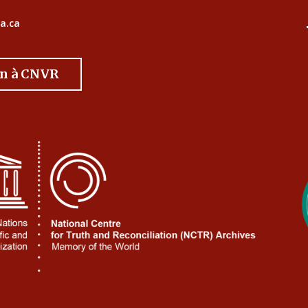
a.ca
on à CNVR