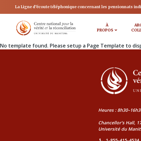
La Ligne d’écoute téléphonique concernant les pensionnats ind
À
AR
PROPOS
COL
No template found. Please setup a Page Template to dis
Heures : 8h30–16h3
Chancellor’s Hall, 
Université du Mani
1-855-415-4534