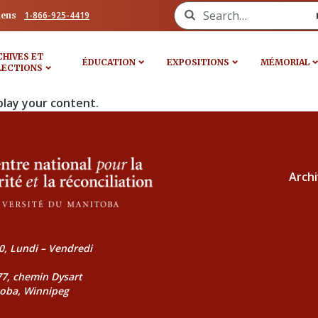
Search for:
1-866-925-4419
iens
CHIVES ET
ÉDUCATION
EXPOSITIONS
MÉMORIAL
LECTIONS
play your content.
Archi
0, Lundi – Vendredi
177, chemin Dysart
toba, Winnipeg