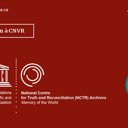
a.ca
on à CNVR