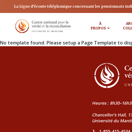
La Ligne d’écoute téléphonique concernant les pensionnats ind
À
AR
PROPOS
COL
No template found. Please setup a Page Template to dis
Heures : 8h30–16h3
Chancellor’s Hall, 
Université du Mani
1-855-415-4534