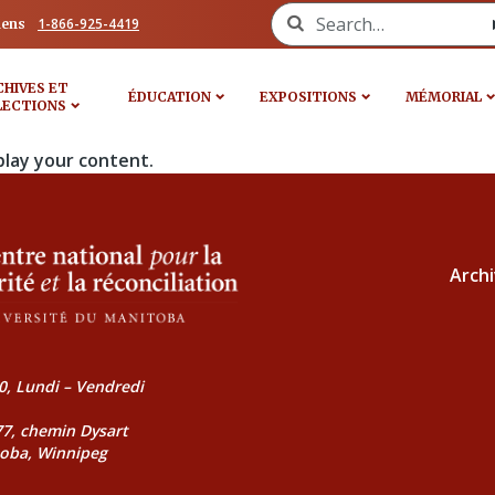
Search for:
1-866-925-4419
iens
CHIVES ET
ÉDUCATION
EXPOSITIONS
MÉMORIAL
LECTIONS
play your content.
Archi
0, Lundi – Vendredi
177, chemin Dysart
toba, Winnipeg