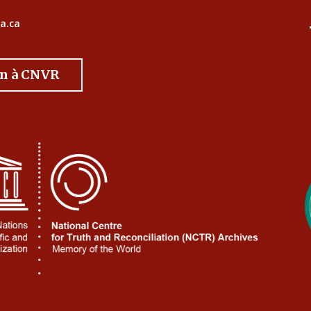
a.ca
on à CNVR