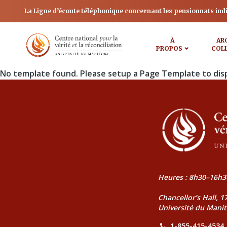
La Ligne d’écoute téléphonique concernant les pensionnats ind
À
AR
PROPOS
COL
No template found. Please setup a Page Template to dis
Heures : 8h30–16h3
Chancellor’s Hall, 
Université du Mani
1-855-415-4534