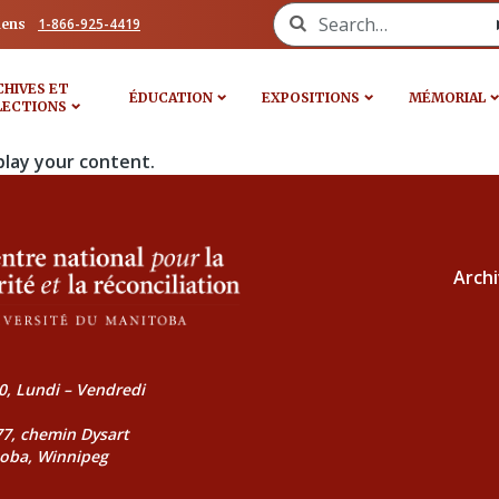
Search for:
1-866-925-4419
iens
CHIVES ET
ÉDUCATION
EXPOSITIONS
MÉMORIAL
LECTIONS
play your content.
Archi
0, Lundi – Vendredi
177, chemin Dysart
toba, Winnipeg