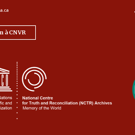
a.ca
on à CNVR