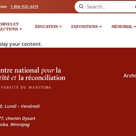
Search for:
1-866-925-4419
iens
CHIVES ET
ÉDUCATION
EXPOSITIONS
MÉMORIAL
LECTIONS
play your content.
Archi
0, Lundi – Vendredi
177, chemin Dysart
toba, Winnipeg