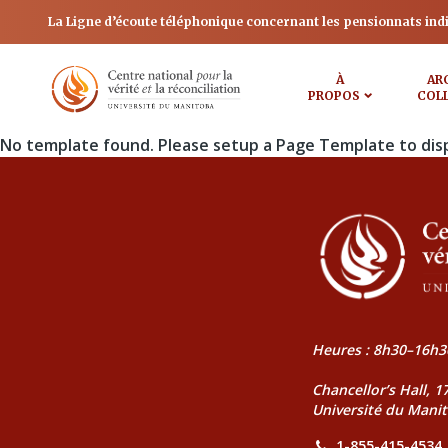
La Ligne d’écoute téléphonique concernant les pensionnats ind
À
AR
PROPOS
COL
No template found. Please setup a Page Template to dis
Heures : 8h30–16h3
Chancellor’s Hall, 
Université du Mani
1-855-415-4534