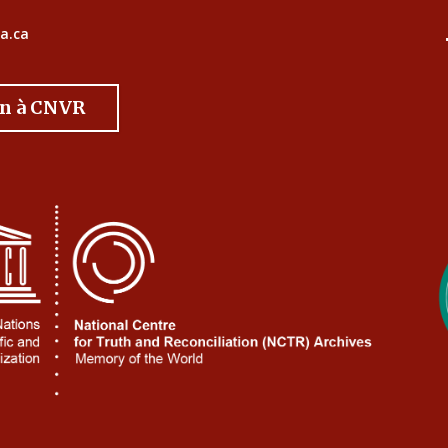
a.ca
on à CNVR