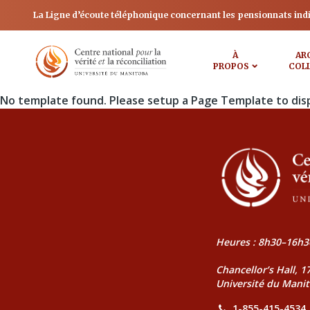
La Ligne d’écoute téléphonique concernant les pensionnats ind
À
AR
PROPOS
COL
No template found. Please setup a Page Template to dis
Heures : 8h30–16h3
Chancellor’s Hall, 
Université du Mani
1-855-415-4534