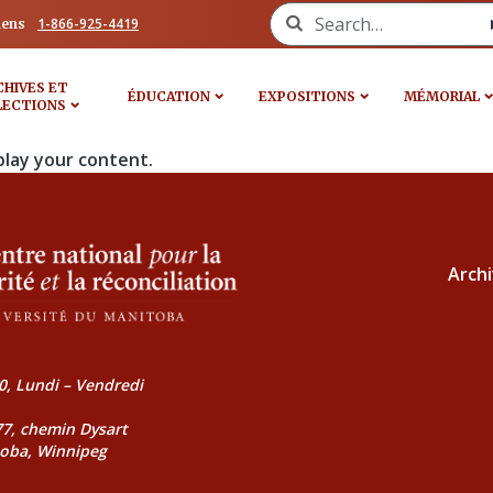
Search for:
1-866-925-4419
iens
CHIVES ET
ÉDUCATION
EXPOSITIONS
MÉMORIAL
LECTIONS
play your content.
Archi
0, Lundi – Vendredi
177, chemin Dysart
toba, Winnipeg