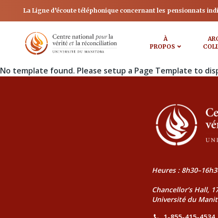
La Ligne d’écoute téléphonique concernant les pensionnats ind
À
AR
PROPOS
COL
No template found. Please setup a Page Template to dis
Heures : 8h30–16h3
Chancellor’s Hall, 
Université du Mani
1-855-415-4534