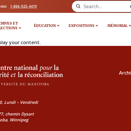
Search for:
1-866-925-4419
iens
CHIVES ET
ÉDUCATION
EXPOSITIONS
MÉMORIAL
LECTIONS
play your content.
Archi
0, Lundi – Vendredi
177, chemin Dysart
toba, Winnipeg