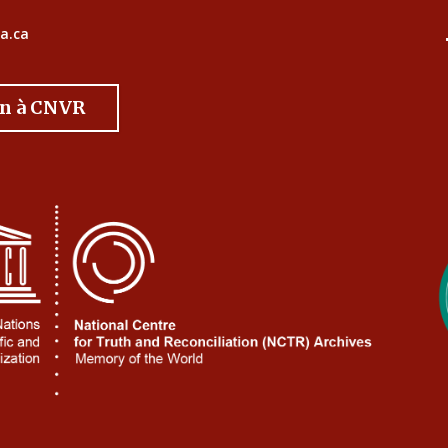
a.ca
on à CNVR