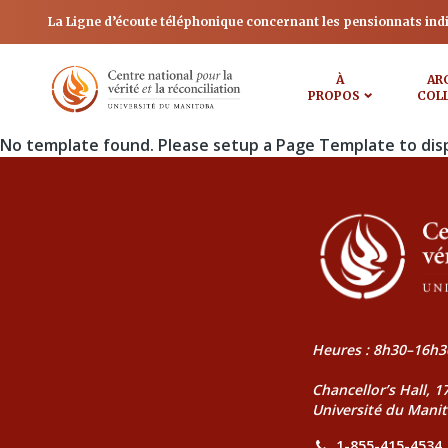
La Ligne d’écoute téléphonique concernant les pensionnats ind
À
AR
PROPOS
COL
No template found. Please setup a Page Template to dis
Heures : 8h30–16h3
Chancellor’s Hall, 
Université du Mani
1-855-415-4534