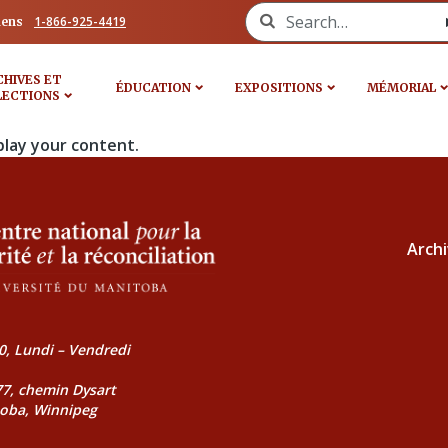
Search for:
1-866-925-4419
iens
CHIVES ET
ÉDUCATION
EXPOSITIONS
MÉMORIAL
LECTIONS
play your content.
Archi
0, Lundi – Vendredi
177, chemin Dysart
toba, Winnipeg