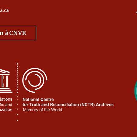
a.ca
on à CNVR