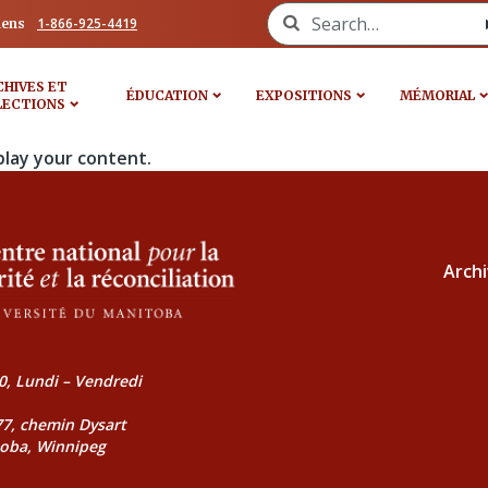
Search for:
1-866-925-4419
iens
CHIVES ET
ÉDUCATION
EXPOSITIONS
MÉMORIAL
LECTIONS
play your content.
Archi
0, Lundi – Vendredi
177, chemin Dysart
toba, Winnipeg