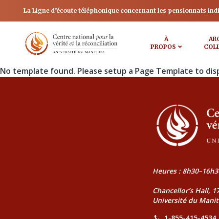
La Ligne d’écoute téléphonique concernant les pensionnats ind
À
AR
PROPOS
COL
No template found. Please setup a Page Template to dis
Heures : 8h30–16h3
Chancellor’s Hall, 
Université du Mani
1-855-415-4534