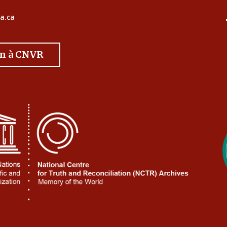
a.ca
on à CNVR