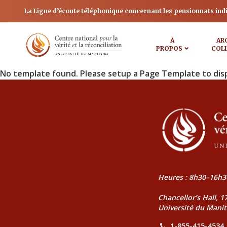
La Ligne d’écoute téléphonique concernant les pensionnats ind
À
AR
PROPOS
COL
No template found. Please setup a Page Template to dis
Heures : 8h30–16h3
Chancellor’s Hall, 
Université du Mani
1-855-415-4534