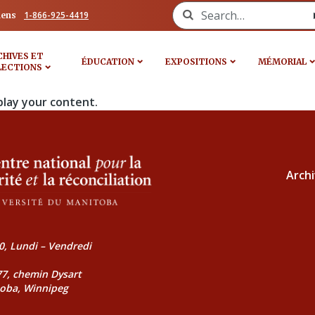
Search for:
1-866-925-4419
iens
CHIVES ET
ÉDUCATION
EXPOSITIONS
MÉMORIAL
LECTIONS
play your content.
Archi
0, Lundi – Vendredi
177, chemin Dysart
toba, Winnipeg