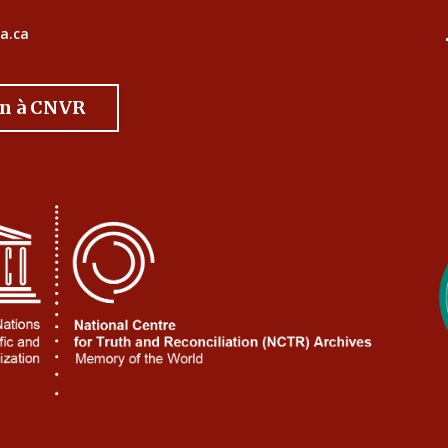
a.ca
on à CNVR