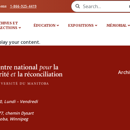
Search for:
1-866-925-4419
iens
CHIVES ET
ÉDUCATION
EXPOSITIONS
MÉMORIAL
LECTIONS
play your content.
Archi
0, Lundi – Vendredi
177, chemin Dysart
toba, Winnipeg