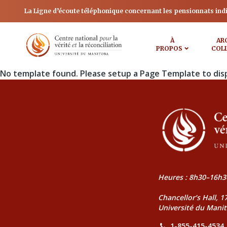
La Ligne d’écoute téléphonique concernant les pensionnats ind
À
AR
PROPOS
COL
No template found. Please setup a Page Template to dis
Heures : 8h30–16h3
Chancellor’s Hall, 
Université du Mani
1-855-415-4534