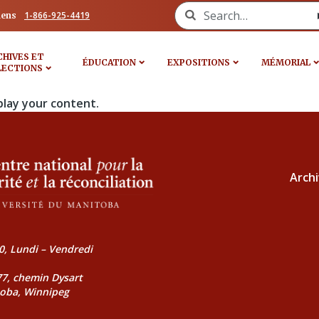
Search for:
1-866-925-4419
iens
CHIVES ET
ÉDUCATION
EXPOSITIONS
MÉMORIAL
LECTIONS
play your content.
Archi
0, Lundi – Vendredi
177, chemin Dysart
toba, Winnipeg