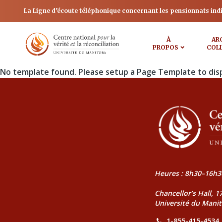
La Ligne d’écoute téléphonique concernant les pensionnats ind
À
AR
PROPOS
COL
No template found. Please setup a Page Template to dis
Heures : 8h30–16h3
Chancellor’s Hall, 
Université du Mani
1-855-415-4534