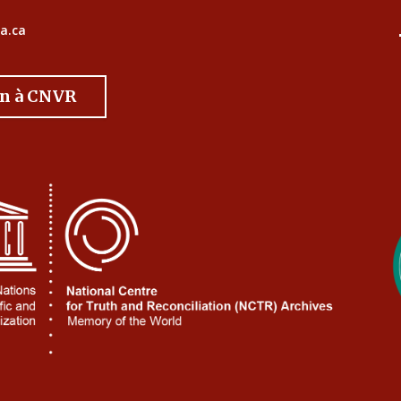
a.ca
on à CNVR