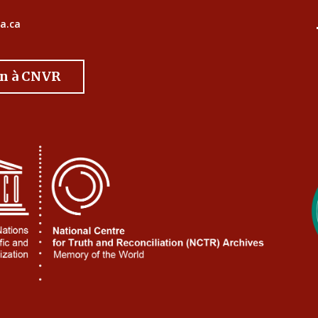
a.ca
on à CNVR