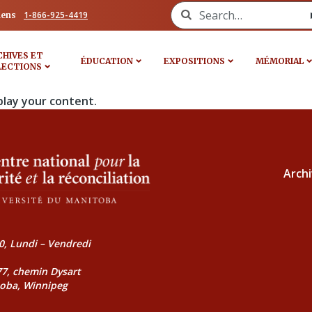
Search for:
1-866-925-4419
iens
CHIVES ET
ÉDUCATION
EXPOSITIONS
MÉMORIAL
LECTIONS
play your content.
Archi
0, Lundi – Vendredi
177, chemin Dysart
toba, Winnipeg