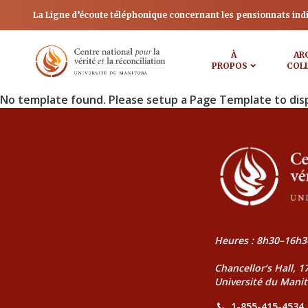
La Ligne d’écoute téléphonique concernant les pensionnats ind
À
AR
PROPOS
COL
No template found. Please setup a Page Template to dis
Heures : 8h30–16h3
Chancellor’s Hall, 
Université du Mani
1-855-415-4534