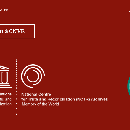
a.ca
on à CNVR