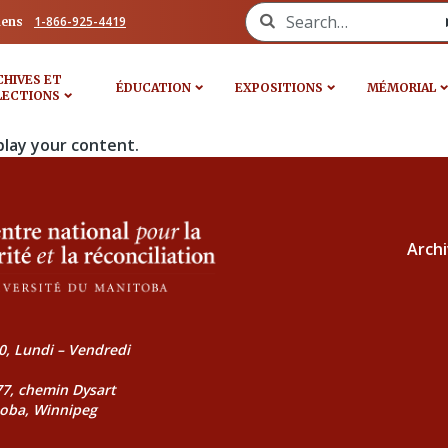
Search for:
1-866-925-4419
iens
CHIVES ET
ÉDUCATION
EXPOSITIONS
MÉMORIAL
LECTIONS
play your content.
Archi
0, Lundi – Vendredi
177, chemin Dysart
toba, Winnipeg