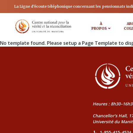
La Ligne d’écoute téléphonique concernant les pensionnats ind
À
AR
PROPOS
COL
No template found. Please setup a Page Template to dis
Heures : 8h30–16h3
Chancellor’s Hall, 
Université du Mani
1-855-415-4534