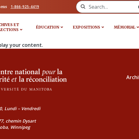
Search for:
1-866-925-4419
iens
CHIVES ET
ÉDUCATION
EXPOSITIONS
MÉMORIAL
LECTIONS
play your content.
Archi
0, Lundi – Vendredi
177, chemin Dysart
toba, Winnipeg