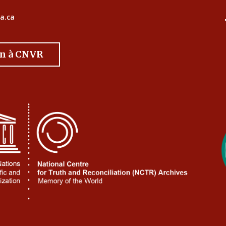
a.ca
on à CNVR