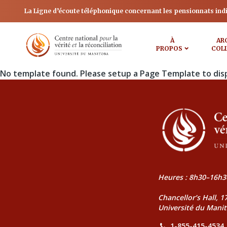
La Ligne d’écoute téléphonique concernant les pensionnats ind
À
AR
PROPOS
COL
No template found. Please setup a Page Template to dis
Heures : 8h30–16h3
Chancellor’s Hall, 
Université du Mani
1-855-415-4534