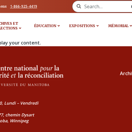
Search for:
1-866-925-4419
iens
CHIVES ET
ÉDUCATION
EXPOSITIONS
MÉMORIAL
LECTIONS
play your content.
Archi
0, Lundi – Vendredi
177, chemin Dysart
toba, Winnipeg