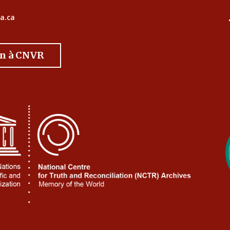
a.ca
on à CNVR