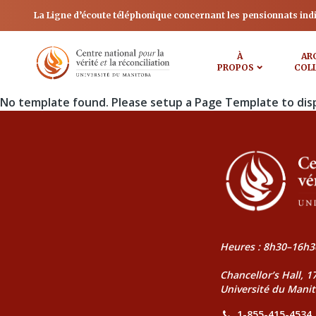
La Ligne d’écoute téléphonique concernant les pensionnats ind
À
AR
PROPOS
COL
No template found. Please setup a Page Template to dis
Heures : 8h30–16h3
Chancellor’s Hall, 
Université du Mani
1-855-415-4534