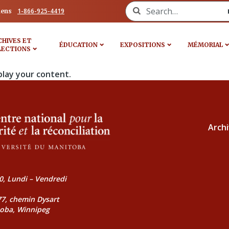
Search for:
1-866-925-4419
iens
CHIVES ET
ÉDUCATION
EXPOSITIONS
MÉMORIAL
LECTIONS
play your content.
Archi
0, Lundi – Vendredi
177, chemin Dysart
toba, Winnipeg