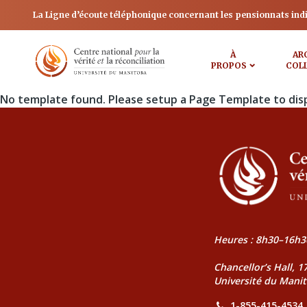
La Ligne d’écoute téléphonique concernant les pensionnats ind
À
AR
PROPOS
COL
No template found. Please setup a Page Template to dis
Heures : 8h30–16h3
Chancellor’s Hall, 
Université du Mani
1-855-415-4534