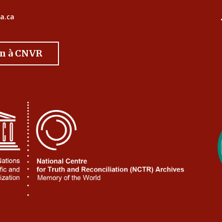
a.ca
on à CNVR