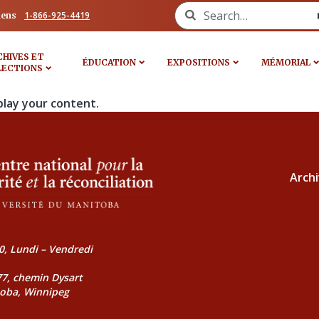
Search for:
1-866-925-4419
iens
CHIVES ET
ÉDUCATION
EXPOSITIONS
MÉMORIAL
LECTIONS
play your content.
Archi
0, Lundi – Vendredi
177, chemin Dysart
toba, Winnipeg