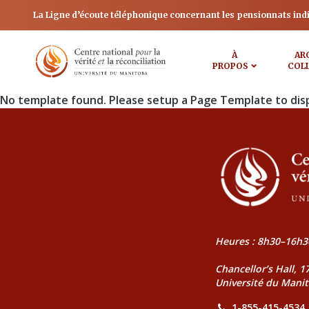
La Ligne d’écoute téléphonique concernant les pensionnats ind
À
AR
PROPOS
COL
No template found. Please setup a Page Template to dis
Heures : 8h30–16h3
Chancellor’s Hall, 
Université du Mani
1-855-415-4534