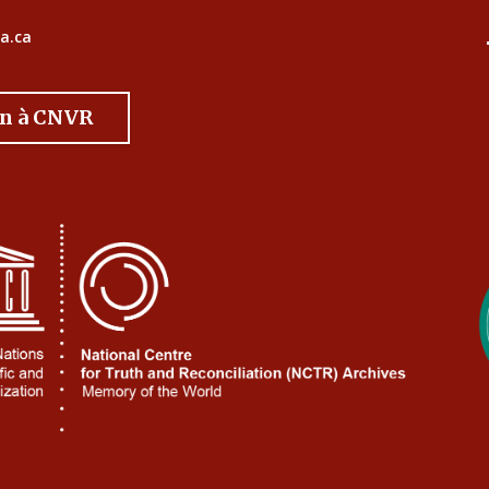
a.ca
on à CNVR