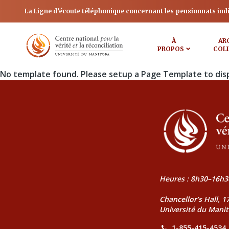
La Ligne d’écoute téléphonique concernant les pensionnats ind
À
AR
PROPOS
COL
No template found. Please setup a Page Template to dis
Heures : 8h30–16h3
Chancellor’s Hall, 
Université du Mani
1-855-415-4534