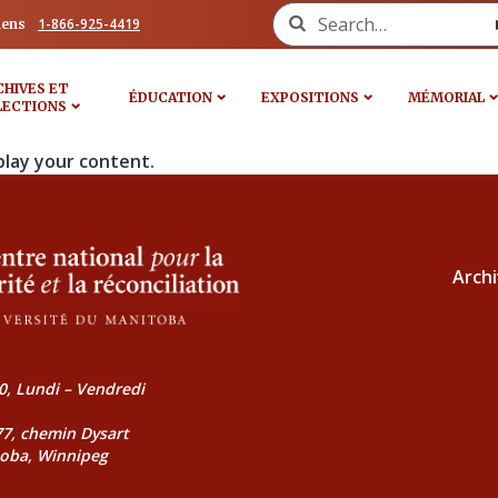
Search for:
1-866-925-4419
iens
CHIVES ET
ÉDUCATION
EXPOSITIONS
MÉMORIAL
LECTIONS
play your content.
Archi
0, Lundi – Vendredi
177, chemin Dysart
toba, Winnipeg