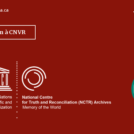
a.ca
on à CNVR