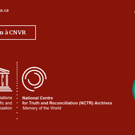
a.ca
on à CNVR