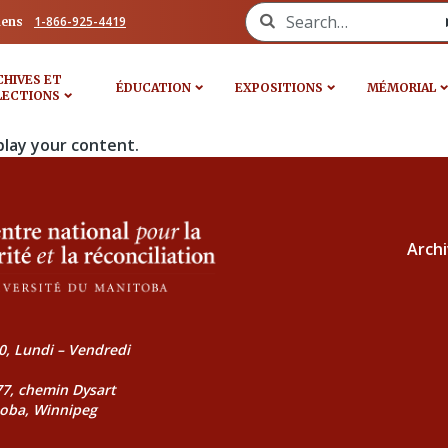
Search for:
1-866-925-4419
iens
CHIVES ET
ÉDUCATION
EXPOSITIONS
MÉMORIAL
LECTIONS
play your content.
Archi
0, Lundi – Vendredi
177, chemin Dysart
toba, Winnipeg