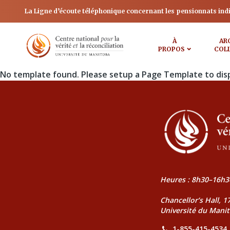
La Ligne d’écoute téléphonique concernant les pensionnats ind
À
AR
PROPOS
COL
No template found. Please setup a Page Template to dis
Heures : 8h30–16h3
Chancellor’s Hall, 
Université du Mani
1-855-415-4534