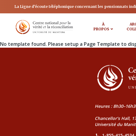
La Ligne d’écoute téléphonique concernant les pensionnats ind
À
AR
PROPOS
COL
No template found. Please setup a Page Template to dis
Heures : 8h30–16h3
Chancellor’s Hall, 
Université du Mani
1-855-415-4534