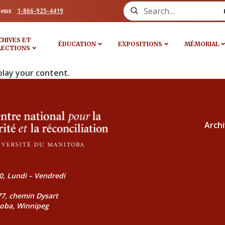
Search for:
1-866-925-4419
iens
CHIVES ET
ÉDUCATION
EXPOSITIONS
MÉMORIAL
LECTIONS
play your content.
Archi
0, Lundi – Vendredi
177, chemin Dysart
toba, Winnipeg