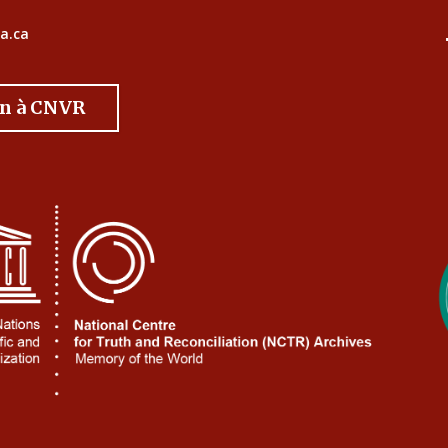
a.ca
on à CNVR